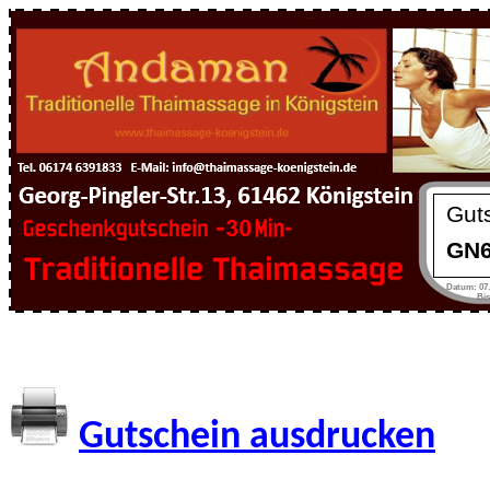
Guts
GN
Datum:
07.
Bis 1 Ja
Gutschein ausdrucken